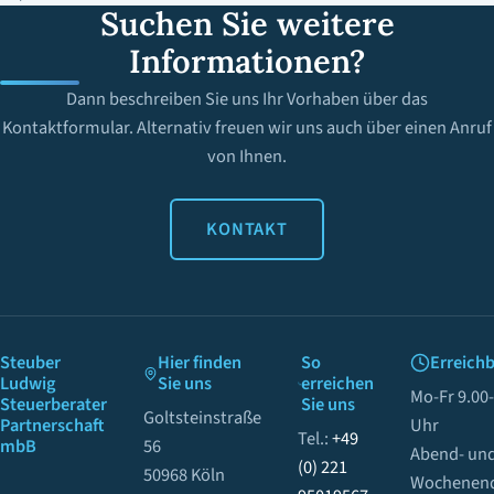
Suchen Sie weitere
Informationen?
Dann beschreiben Sie uns Ihr Vorhaben über das
Kontaktformular. Alternativ freuen wir uns auch über einen Anruf
von Ihnen.
KONTAKT
Steuber
Hier finden
So
Erreichb
Ludwig
Sie uns
erreichen
Mo-Fr 9.00
Steuerberater
Sie uns
Goltsteinstraße
Partnerschaft
Uhr
Tel.:
+49
mbB
56
Abend- un
(0) 221
50968 Köln
Wochenen